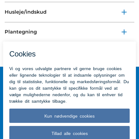
Husleje/indskud
Plantegning
Plejehjem Aabenraa
Kom hurtigt til
Aabenraa Kommunes hjemmeside
Tilgængelighedserklæring
Søg boligstøtte