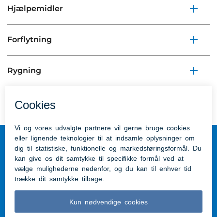
Hjælpemidler
Forflytning
Rygning
Plejehjem Aabenraa
Kom hurtigt til
Aabenraa Kommunes hjemmeside
Tilgængelighedserklæring